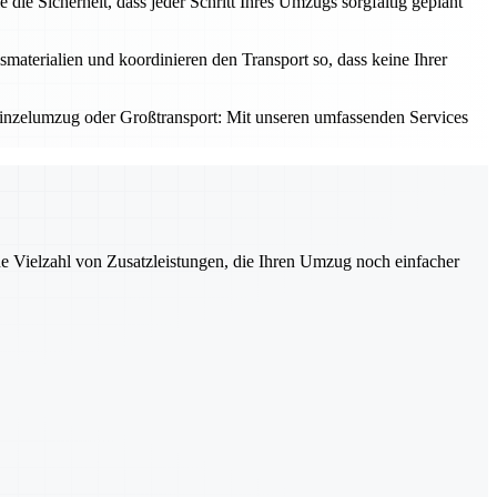
ie Sicherheit, dass jeder Schritt Ihres Umzugs sorgfältig geplant
aterialien und koordinieren den Transport so, dass keine Ihrer
Einzelumzug oder Großtransport: Mit unseren umfassenden Services
ne Vielzahl von Zusatzleistungen, die Ihren Umzug noch einfacher