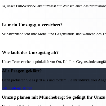
Ja, unser Full-Service-Paket umfasst auf Wunsch auch das professio
Ist mein Umzugsgut versichert?
Selbstverständlich! Ihre Möbel und Gegenstände sind während des Tra
Wie läuft der Umzugstag ab?
Unser Team erscheint pünktlich vor Ort, lädt Ihre Gegenstände sorgfälti
Alle Fragen geklärt?
Dann probieren Sie es jetzt aus und fordern Sie Ihr individuelles Ang
Jetzt Anfrage starten
Umzug planen mit Müncheberg: So gelingt Ihr Umzug