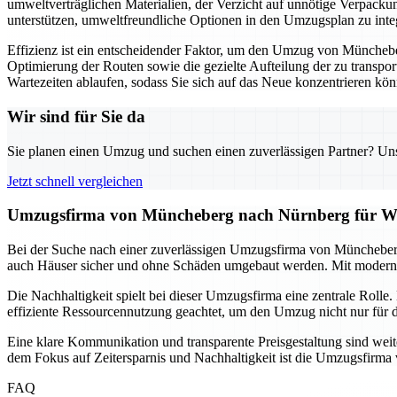
umweltverträglichen Materialien, der Verzicht auf unnötige Verpac
unterstützen, umweltfreundliche Optionen in den Umzugsplan zu integ
Effizienz ist ein entscheidender Faktor, um den Umzug von Müncheber
Optimierung der Routen sowie die gezielte Aufteilung der zu transport
Wartezeiten ablaufen, sodass Sie sich auf das Neue konzentrieren kö
Wir sind für Sie da
Sie planen einen Umzug und suchen einen zuverlässigen Partner? Unser
Jetzt schnell vergleichen
Umzugsfirma von Müncheberg nach Nürnberg für Wo
Bei der Suche nach einer zuverlässigen Umzugsfirma von Müncheberg n
auch Häuser sicher und ohne Schäden umgebaut werden. Mit moderne
Die Nachhaltigkeit spielt bei dieser Umzugsfirma eine zentrale Roll
effiziente Ressourcennutzung geachtet, um den Umzug nicht nur für 
Eine klare Kommunikation und transparente Preisgestaltung sind weite
dem Fokus auf Zeitersparnis und Nachhaltigkeit ist die Umzugsfirm
FAQ