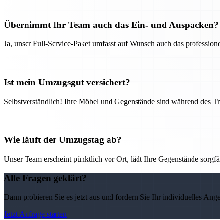
Übernimmt Ihr Team auch das Ein- und Auspacken?
Ja, unser Full-Service-Paket umfasst auf Wunsch auch das professio
Ist mein Umzugsgut versichert?
Selbstverständlich! Ihre Möbel und Gegenstände sind während des Tra
Wie läuft der Umzugstag ab?
Unser Team erscheint pünktlich vor Ort, lädt Ihre Gegenstände sorgfälti
Alle Fragen geklärt?
Dann probieren Sie es jetzt aus und fordern Sie Ihr individuelles Ang
Jetzt Anfrage starten