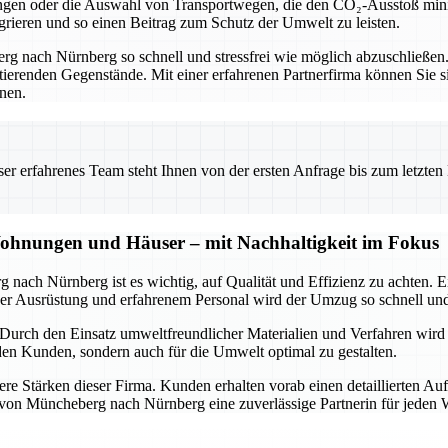
kungen oder die Auswahl von Transportwegen, die den CO₂-Ausstoß min
rieren und so einen Beitrag zum Schutz der Umwelt zu leisten.
g nach Nürnberg so schnell und stressfrei wie möglich abzuschließen. 
ierenden Gegenstände. Mit einer erfahrenen Partnerfirma können Sie sic
nnen.
 erfahrenes Team steht Ihnen von der ersten Anfrage bis zum letzten Ka
hnungen und Häuser – mit Nachhaltigkeit im Fokus
ach Nürnberg ist es wichtig, auf Qualität und Effizienz zu achten. E
r Ausrüstung und erfahrenem Personal wird der Umzug so schnell und
e. Durch den Einsatz umweltfreundlicher Materialien und Verfahren wir
den Kunden, sondern auch für die Umwelt optimal zu gestalten.
re Stärken dieser Firma. Kunden erhalten vorab einen detaillierten Auf
a von Müncheberg nach Nürnberg eine zuverlässige Partnerin für jed